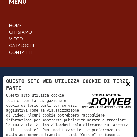
MENU
HOME
CHI SIAMO
VIDEO
CATALOGHI
CONTATTI
QUESTO SITO WEB UTILIZZA COOKIE DI TERZE
×
PARTI
Questo sito utilizza cookie
tecnici per la navigazione e
cookie di terze parti per servizi
Tutti i diritti riservati. - CUSTOM CAMPER -
aggiuntivi come la visualizzazione
di video. Alcuni cookie potrebbero raccogliere
ART OF LIVING - P. Iva 04603060239
informazioni per mostrarti pubblicità mirata e tracciare
la tua attività, installandosi solo cliccando su "Accetta
Viale Del Lavoro, 17 - 37036 San Martino Buon
tutti i cookie". Puoi modificare le tue preferenze in
Albergo , Verona - Telefono:
+39 045/8799059
-
qualsiasi momento tramite il link "Cookie" in basso a