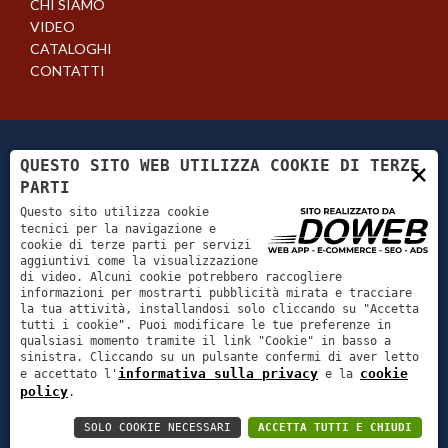
CHI SIAMO
VIDEO
CATALOGHI
CONTATTI
QUESTO SITO WEB UTILIZZA COOKIE DI TERZE
×
PARTI
Questo sito utilizza cookie
tecnici per la navigazione e
cookie di terze parti per servizi
Tutti i diritti riservati. - CUSTOM CAMPER -
aggiuntivi come la visualizzazione
di video. Alcuni cookie potrebbero raccogliere
ART OF LIVING - P. Iva 04603060239
informazioni per mostrarti pubblicità mirata e tracciare
la tua attività, installandosi solo cliccando su "Accetta
Viale Del Lavoro, 17 - 37036 San Martino Buon
tutti i cookie". Puoi modificare le tue preferenze in
Albergo , Verona - Telefono:
+39 045/8799059
-
qualsiasi momento tramite il link "Cookie" in basso a
Email:
info@customcamper.it
sinistra. Cliccando su un pulsante confermi di aver letto
informativa sulla privacy
cookie
e accettato l'
e la
Informativa sulla privacy
-
Cookie policy
-
policy
.
creazione siti
SOLO COOKIE NECESSARI
ACCETTA TUTTI E CHIUDI